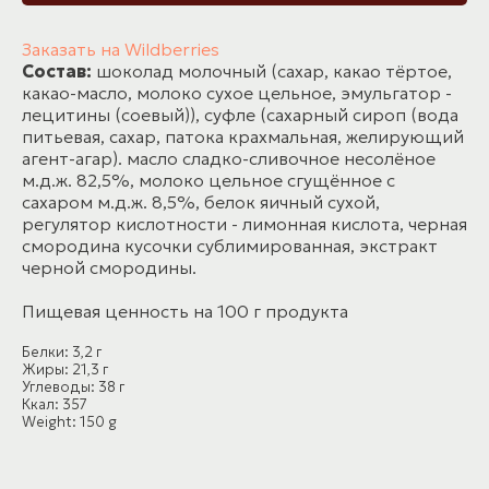
Заказать на Wildberries
Состав:
шоколад молочный (сахар, какао тёртое,
какао-масло, молоко сухое цельное, эмульгатор -
лецитины (соевый)), суфле (сахарный сироп (вода
питьевая, сахар, патока крахмальная, желирующий
агент-агар). масло сладко-сливочное несолёное
м.д.ж. 82,5%, молоко цельное сгущённое с
сахаром м.д.ж. 8,5%, белок яичный сухой,
регулятор кислотности - лимонная кислота, черная
смородина кусочки сублимированная, экстракт
черной смородины.
Пищевая ценность на 100 г продукта
Белки: 3,2 г
Жиры: 21,3 г
Углеводы: 38 г
Ккал: 357
Weight: 150 g