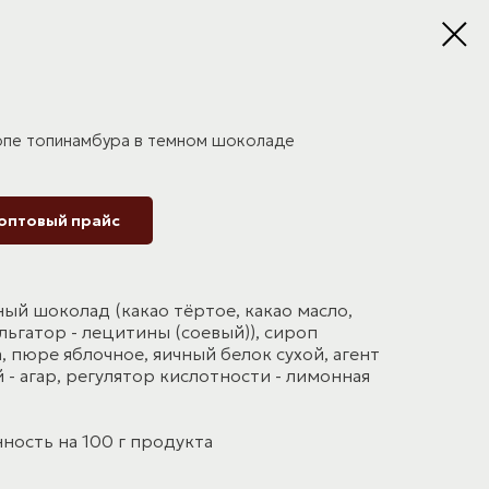
опе топинамбура в темном шоколаде
 оптовый прайс
ый шоколад (какао тёртое, какао масло,
льгатор - лецитины (соевый)), сироп
 пюре яблочное, яичный белок сухой, агент
- агар, регулятор кислотности - лимонная
ность на 100 г продукта