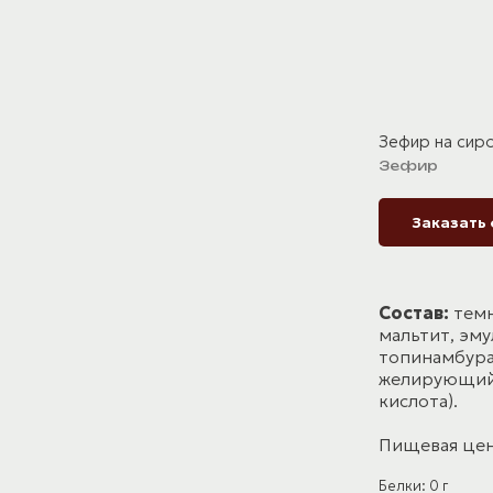
Зефир на сир
Зефир
Заказать
Состав:
темн
мальтит, эму
топинамбура,
желирующий 
кислота).
Пищевая цен
Белки: 0 г